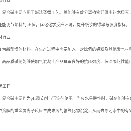
造纸行业
，复合碱主要应用于碱法蒸煮工艺。其能够有效分离植物纤维中的木质素
还能调节浆料的pH值，优化化学反应环境，提升纸浆的得率与强度指标。
建材行业
作为新型墙体材料，在生产过程中需要加入一定比例的铝粉及其他发气材
。高品质碱剂能够使加气混凝土产品具备良好的抗压强度、保温隔热性能
环保工程
，复合碱主要作为pH调节剂与沉淀剂使用。当废水呈酸性时，碱剂能够
中溶解的重金属离子反应生成难溶的氢氧化物沉淀，从而去除污水中的有
。