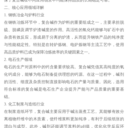
二、核心应用领域详解
1. 钢铁冶金与炉料行业
在钢铁冶炼环节中，复合碱作为炉料的重要组成之一，主要承担脱
硫、脱磷及调节炉渣碱度的作用。高活性的氧化钙能够与矿石中的
杂质有效反应，形成易于分离的炉渣，从而提升钢铁产品的纯净度
与性能稳定性。特别是在转炉炼钢、电炉炼钢等主流工艺中，使用
高品质炉料已成为保障冶炼效率的关键因素之一。
2. 电石生产领域
电石的生产对原料中的钙含量要求较高。复合碱凭借其高纯度的氧
化钙成分，能够为电石制备提供理想的钙源。在这一过程中，碱剂
的活性、细度及杂质控制直接影响电石的产量与质量。因此，选用
符合标准的复合碱是电石生产企业提升产能与产品质量的重要基
础。
3. 化工制浆与造纸行业
在制浆造纸环节，复合碱主要应用于碱法蒸煮工艺。其能够有效分
离植物纤维中的木质素，使纤维浆料更加纯净，有利于后续纸张的
漂白与成型。此外，碱剂还能调节浆料的pH值，优化化学反应环