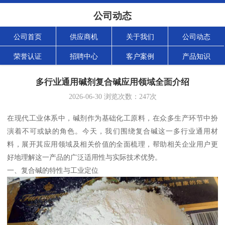
公司动态
公司首页
供应商机
关于我们
公司动态
荣誉认证
招聘中心
客户案例
产品知识
多行业通用碱剂复合碱应用领域全面介绍
2026-06-30
浏览次数：
247
次
在现代工业体系中，碱剂作为基础化工原料，在众多生产环节中扮
演着不可或缺的角色。今天，我们围绕复合碱这一多行业通用材
料，展开其应用领域及相关价值的全面梳理，帮助相关企业用户更
好地理解这一产品的广泛适用性与实际技术优势。
一、复合碱的特性与工业定位