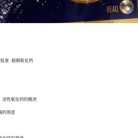
钙批发
超细氧化钙
】活性氧化钙的概述
碱的用途