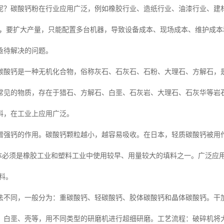
呢？碳酸钙粉在行业应用广泛，例如橡胶行业、造纸行业、油漆行业、建材
5吨，要扩大产量，只能配置多台机器，导致设备成本、现场成本、维护成
亟待解决的问题。
碳酸钙是一种无机化合物，俗称灰石、石灰石、石粉、大理石、方解石，是
常见的物质，存在于猎石、方解石、白垩、石灰岩、大理石、石灰华等岩
料，在工业上应用广泛。
增强钙的作用。碳酸钙颗粒越小，越容易吸收。在日本，轻质碳酸钙被用作
晶体必须是橡胶工业和塑料工业中使用较早、用量较大的填料之一。广泛应
料。
法不同，一般分为：重碳酸钙、轻碳酸钙、胶体碳酸钙和晶体碳酸钙。干
、白垩、壳等，用不同类型的研磨机进行超细研磨。工艺流程：破碎机将大