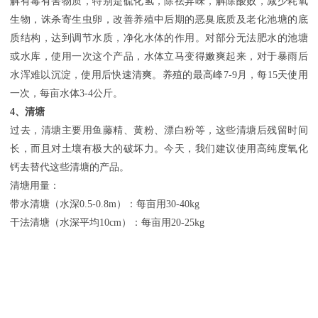
解有毒有害物质，特别是硫化氢，除祛异味，解除酸败，减少耗氧
生物，诛杀寄生虫卵，改善养殖中后期的恶臭底质及老化池塘的底
质结构，达到调节水质，净化水体的作用。对部分无法肥水的池塘
或水库，使用一次这个产品，水体立马变得嫩爽起来，对于暴雨后
水浑难以沉淀，使用后快速清爽。养殖的最高峰7-9月，每15天使用
一次，每亩水体3-4公斤。
4、清塘
过去，清塘主要用鱼藤精、黄粉、漂白粉等，这些清塘后残留时间
长，而且对土壤有极大的破坏力。今天，我们建议使用高纯度氧化
钙去替代这些清塘的产品。
清塘用量：
带水清塘（水深0.5-0.8m）：每亩用30-40kg
干法清塘（水深平均10cm）：每亩用20-25kg