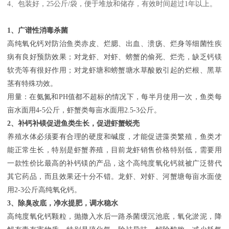
4、包装好，25公斤/袋，便于堆放和储存，有效时间超过1年以上。
1、广谱性消毒杀菌
高纯氧化钙对防治鱼类赤皮、烂腮、出血、溃疡、烂身等细菌性疾
病有良好预防效果；对龙虾、对虾、螃蟹的偷死、烂壳，缺乏钙镁
软壳等有很好作用；对龙虾塘和螃蟹塘水草酸败引起的烂根、黑草
茎有特殊功效。
用量：在氨氮和PH值都不超标的情况下，每半月使用一次，鱼类每
亩水面用4-5公斤，虾蟹类每亩水面用2.5-3公斤。
2、补钙补镁促进鱼类生长，促进虾蟹蜕壳
养殖水体必须要有合理的硬度和碱度，才能促进藻类繁殖，鱼类才
能正常生长，特别是虾蟹养殖，目前龙虾销售价格特别低，需要用
一款性价比最高的补钙镁的产品，这个高纯度氧化钙就被广泛替代
其它药品，而且效果还十分不错。龙虾、对虾、河蟹塘每亩水面使
用2-3公斤高纯氧化钙。
3、除臭改底，净水提肥，调水稳水
高纯度氧化钙颗粒，抛撒入水后一路杀菌缓沉池底，氧化淤泥，降